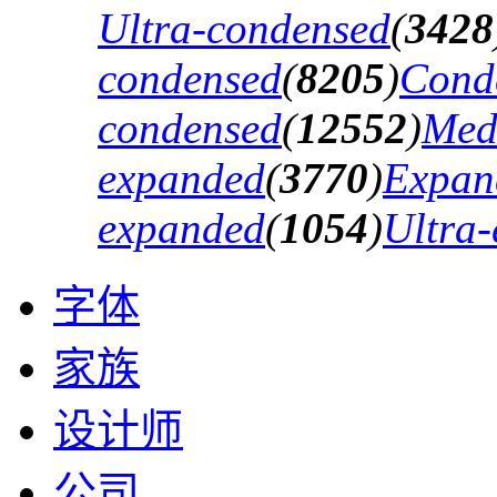
Ultra-condensed
(
3428
condensed
(
8205
)
Cond
condensed
(
12552
)
Med
expanded
(
3770
)
Expan
expanded
(
1054
)
Ultra
字体
家族
设计师
公司