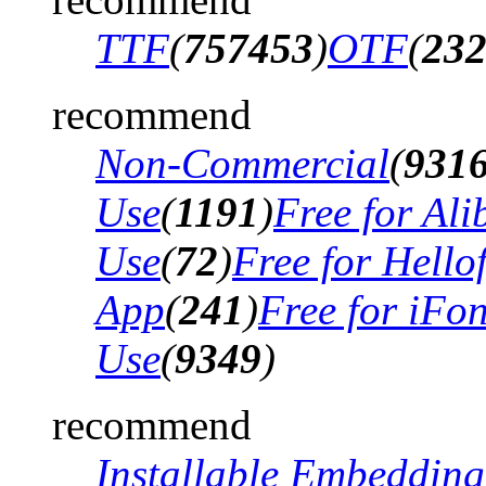
TTF
(
757453
)
OTF
(
23
recommend
Non-Commercial
(
931
Use
(
1191
)
Free for Al
Use
(
72
)
Free for Hello
App
(
241
)
Free for iFo
Use
(
9349
)
recommend
Installable Embedding