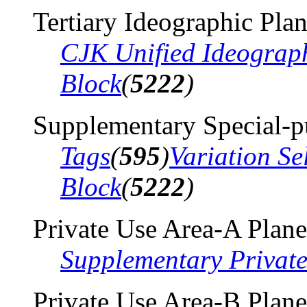
Tertiary Ideographic Pla
CJK Unified Ideograp
Block
(
5222
)
Supplementary Special-p
Tags
(
595
)
Variation Se
Block
(
5222
)
Private Use Area-A Plane
Supplementary Privat
Private Use Area-B Plane