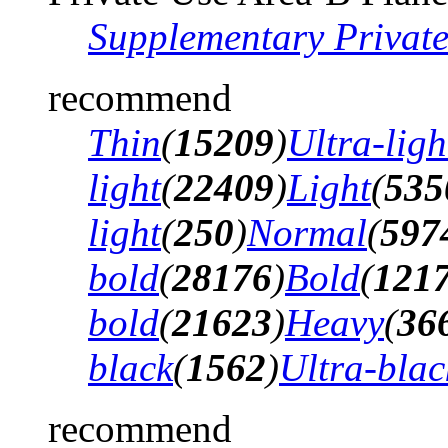
Supplementary Privat
recommend
Thin
(
15209
)
Ultra-ligh
light
(
22409
)
Light
(
535
light
(
250
)
Normal
(
597
bold
(
28176
)
Bold
(
121
bold
(
21623
)
Heavy
(
36
black
(
1562
)
Ultra-blac
recommend