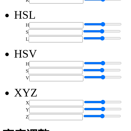
K
HSL
H
S
L
HSV
H
S
V
XYZ
X
Y
Z