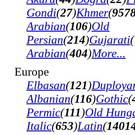
Gondi
(
27
)
Khmer
(
957
Arabian
(
106
)
Old
Persian
(
214
)
Gujarati
(
Arabian
(
404
)
More...
Europe
Elbasan
(
121
)
Duploya
Albanian
(
116
)
Gothic
(
Permic
(
111
)
Old Hung
Italic
(
653
)
Latin
(
1401