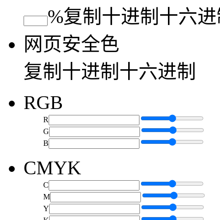
%
复制
十进制
十六进
网页安全色
复制
十进制
十六进制
RGB
R
G
B
CMYK
C
M
Y