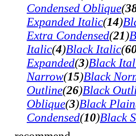
Condensed Oblique
(
3
Expanded Italic
(
14
)
Bl
Extra Condensed
(
21
)
B
Italic
(
4
)
Black Italic
(
6
Expanded
(
3
)
Black Ital
Narrow
(
15
)
Black Nor
Outline
(
26
)
Black Outli
Oblique
(
3
)
Black Plain
Condensed
(
10
)
Black 
recommend