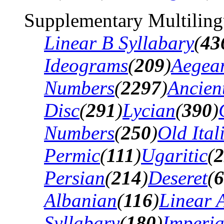
Supplementary Multiling
Linear B Syllabary
(
43
Ideograms
(
209
)
Aegea
Numbers
(
2297
)
Ancien
Disc
(
291
)
Lycian
(
390
)
Numbers
(
250
)
Old Ital
Permic
(
111
)
Ugaritic
(
2
Persian
(
214
)
Deseret
(
6
Albanian
(
116
)
Linear 
Syllabary
(
180
)
Imperia