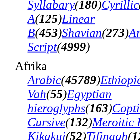
Syllabary
(
180
)
Cyrillic
A
(
125
)
Linear
B
(
453
)
Shavian
(
273
)
A
Script
(
4999
)
Afrika
Arabic
(
45789
)
Ethiopi
Vah
(
55
)
Egyptian
hieroglyphs
(
163
)
Copti
Cursive
(
132
)
Meroitic 
Kikakui
(
52
)
Tifinagh
(
1