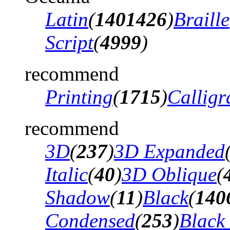
Latin
(
1401426
)
Braille
Script
(
4999
)
recommend
Printing
(
1715
)
Calligr
recommend
3D
(
237
)
3D Expanded
Italic
(
40
)
3D Oblique
(
Shadow
(
11
)
Black
(
140
Condensed
(
253
)
Black