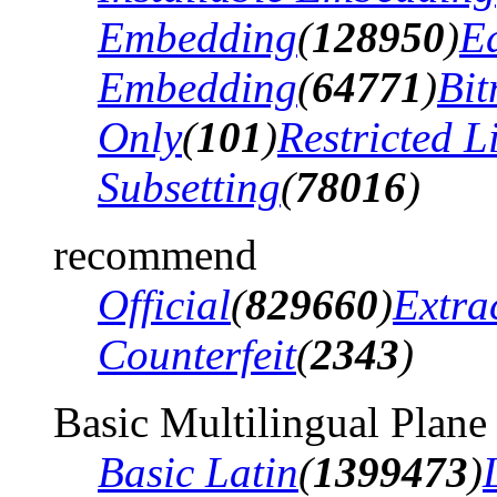
Embedding
(
128950
)
Ed
Embedding
(
64771
)
Bi
Only
(
101
)
Restricted 
Subsetting
(
78016
)
recommend
Official
(
829660
)
Extra
Counterfeit
(
2343
)
Basic Multilingual Plane
Basic Latin
(
1399473
)