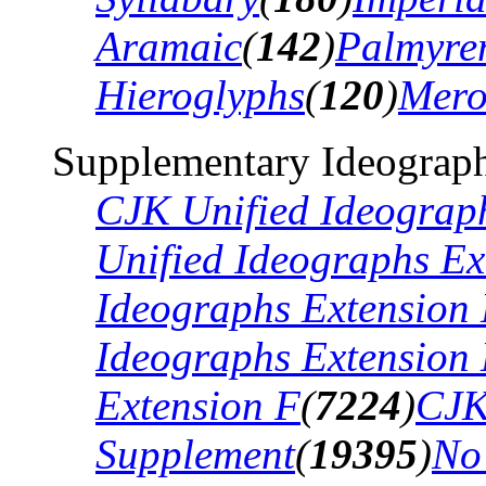
Aramaic
(
142
)
Palmyre
Hieroglyphs
(
120
)
Mero
Supplementary Ideograph
CJK Unified Ideograp
Unified Ideographs Ex
Ideographs Extension
Ideographs Extension
Extension F
(
7224
)
CJK
Supplement
(
19395
)
No