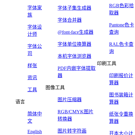
RGB色彩拾
字体家
字体子集生成器
取器
族
字体合并器
Pantone色卡
字体设
@font-face生成器
查询
计师
字体单位换算器
RAL色卡查
字体公
询
司
本机字体浏览器
印刷工具
样张
PDF内嵌字体提取
器
印刷报价计
资讯
算器
图像工具
工具
图书装箱计
图片压缩器
语言
算器
RGB/CMYK图片
简体中
纸张令重换
转换器
文
算器
图片转字符画
English
开本大小计