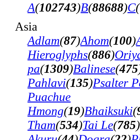
A
(
102743
)
B
(
88688
)
C
(
Asia
Adlam
(
87
)
Ahom
(
100
)
Hieroglyphs
(
886
)
Oriy
pa
(
1309
)
Balinese
(
475
Pahlavi
(
135
)
Psalter P
Puachue
Hmong
(
19
)
Bhaiksuki
(
Tham
(
534
)
Tai Le
(
785
)
Akuru
(
44
)
Dogra
(
22
)
P