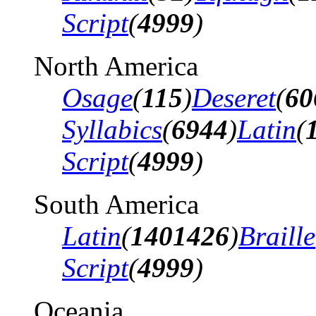
Script
(
4999
)
North America
Osage
(
115
)
Deseret
(
60
Syllabics
(
6944
)
Latin
(
Script
(
4999
)
South America
Latin
(
1401426
)
Braille
Script
(
4999
)
Oceania